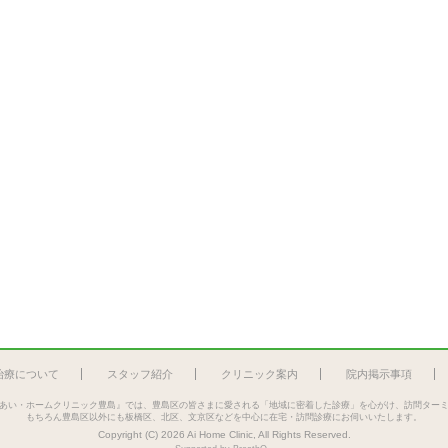
治療について
スタッフ紹介
クリニック案内
院内掲示事項
あい・ホームクリニック豊島』では、豊島区の皆さまに愛される「地域に密着した診療」を心がけ、訪問ター
もちろん豊島区以外にも板橋区、北区、文京区などを中心に在宅・訪問診療にお伺いいたします。
Copyright (C) 2026 Ai Home Clinic, All Rights Reserved.